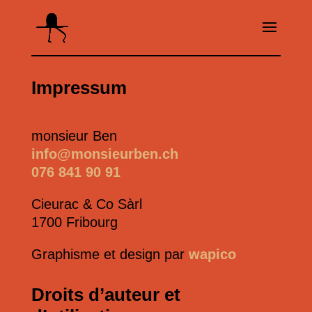
Impressum
monsieur Ben
info@monsieurben.ch
076 841 90 91
Cieurac & Co Sàrl
1700 Fribourg
Graphisme et design par
wapico
Droits d’auteur et