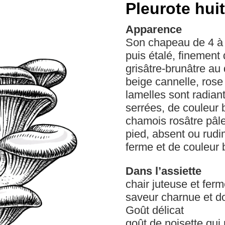
Pleurote huit
Apparence
Son chapeau de 4 à
puis étalé, finement
grisâtre-brunâtre au 
beige cannelle, rose
lamelles sont radiant
serrées, de couleur 
chamois rosâtre pâle
pied, absent ou rudi
ferme et de couleur 
Dans l’assiette
chair juteuse et fer
saveur charnue et d
Goût délicat
goût de noisette qui