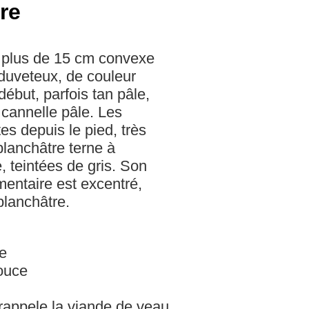
re
 plus de 15 cm convexe
 duveteux, de couleur
début, parfois tan pâle,
 cannelle pâle. Les
es depuis le pied, très
blanchâtre terne à
, teintées de gris. Son
mentaire est excentré,
blanchâtre.
me
ouce
 rappele la viande de veau